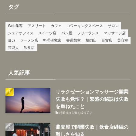
リ
タグ
ー
Web集客
アスリート
カフェ
コワーキングスペース
サロン
シェアオフィス
スイーツ店
パン屋
フリーランス
マッサージ店
ヨガ
ラーメン店
料理研究家
書道教室
焼肉店
百貨店
美容室
芸能人
飲食店
人気記事
リラクゼーションマッサージ開業
失敗も覚悟？｜繁盛の秘訣は失敗
を重ねたこと
起業後は失敗を繰り返す
蕎麦屋で開業失敗｜飲食店継続の
難しさを知る