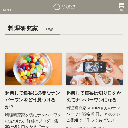
MENU
CART
料理研究家
– tag –
起業して集客に必要なナン
起業して集客は切り口をか
バーワンをどう見つける
えてナンバーワンになる
か？
料理研究家SHIORIさんのナン
バーワン戦略 昨日、BSのテレ
料理研究家を例にナンバーワン
ビ番組で「作ってあげたい...
の見つけ方 前回のブログ「集
客は切り口をかえてナン...
03/12/2016
08/05/2021