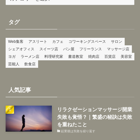
テ
ゴ
リ
タグ
ー
Web集客
アスリート
カフェ
コワーキングスペース
サロン
シェアオフィス
スイーツ店
パン屋
フリーランス
マッサージ店
ヨガ
ラーメン店
料理研究家
書道教室
焼肉店
百貨店
美容室
芸能人
飲食店
人気記事
リラクゼーションマッサージ開業
失敗も覚悟？｜繁盛の秘訣は失敗
を重ねたこと
起業後は失敗を繰り返す