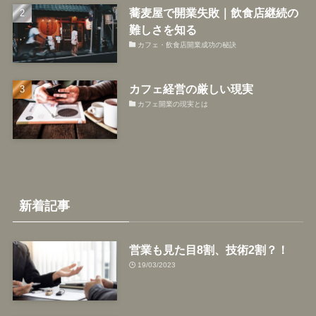
蕎麦屋で開業失敗｜飲食店継続の
難しさを知る
カフェ・飲食店開業成功の秘訣
カフェ経営の厳しい現実
カフェ開業の現実とは
新着記事
営業も見た目8割、技術2割？！
19/03/2023