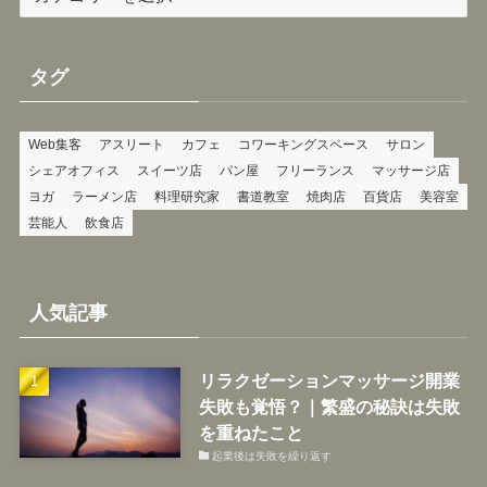
テ
ゴ
リ
タグ
ー
Web集客
アスリート
カフェ
コワーキングスペース
サロン
シェアオフィス
スイーツ店
パン屋
フリーランス
マッサージ店
ヨガ
ラーメン店
料理研究家
書道教室
焼肉店
百貨店
美容室
芸能人
飲食店
人気記事
リラクゼーションマッサージ開業
失敗も覚悟？｜繁盛の秘訣は失敗
を重ねたこと
起業後は失敗を繰り返す