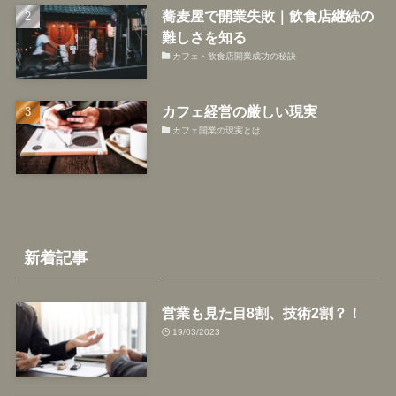
蕎麦屋で開業失敗｜飲食店継続の
難しさを知る
カフェ・飲食店開業成功の秘訣
カフェ経営の厳しい現実
カフェ開業の現実とは
新着記事
営業も見た目8割、技術2割？！
19/03/2023